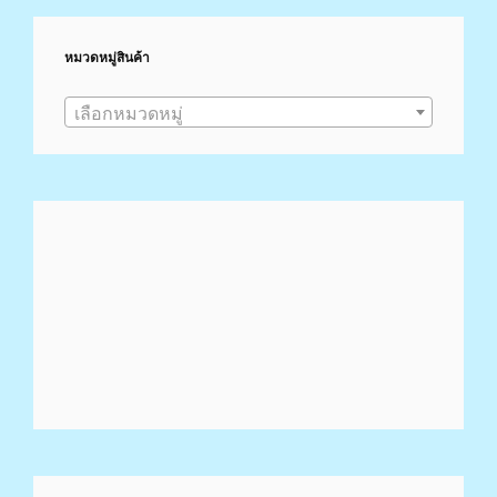
Token
Price,
หมวดหมู่สินค้า
Marketcap,
Charts
เลือกหมวดหมู่
And
Fundamentals
Info