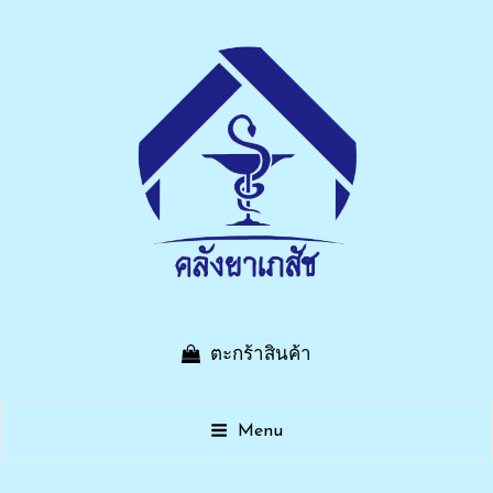
บริษัท คลังยาเภสัช จำกัด
ตะกร้าสินค้า
เรื่องยา ไว้ใจเรา คลังยาเภสัช บ้านบึงชลบุรี
Menu