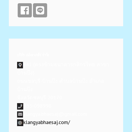
บริษัท คลังยาเภสัช จำกัด
441 (ตรงข้ามธนาคารกสิกรไทย สาขา
บ้านบึง)
ถนนชลบุรี-บ้านบึง ตำบลบ้านบึง อำเภอ
บ้านบึง
จังหวัดชลบุรี 20170
033-098998
klangya.bhaesaj@gmail.com
klangyabhaesaj.com/