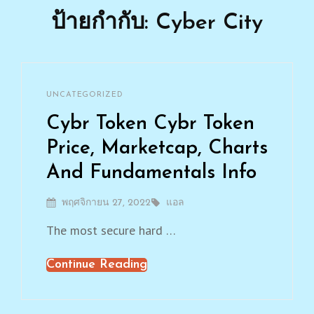
ป้ายกำกับ: Cyber City
By
แอล
CATEGORIES
UNCATEGORIZED
Leave
a
Cybr Token Cybr Token
comment
on
Price, Marketcap, Charts
Cybr
And Fundamentals Info
Token
Cybr
Token
Posted
พฤศจิกายน 27, 2022
By
แอล
Price,
On
The most secure hard …
Marketcap,
Charts
And
Continue Reading
Cybr
Fundamentals
Token
Info
Cybr