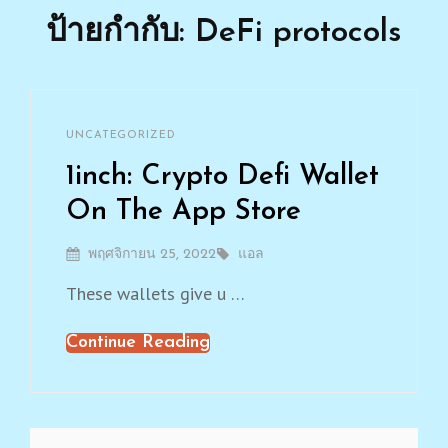
ป้ายกำกับ: DeFi protocols
By
แอล
CATEGORIES
UNCATEGORIZED
Leave
a
‎1inch: Crypto Defi Wallet
comment
on
On The App Store
‎1inch:
Crypto
Posted
พฤศจิกายน 25, 2022
By
แอล
Defi
On
Wallet
These wallets give u …
On
The
Continue Reading
‎1inch:
App
Store
Crypto
Defi
Wallet