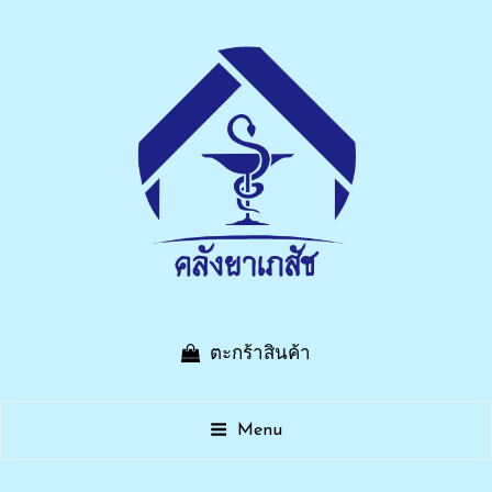
บริษัท คลังยาเภสัช จำกัด
ตะกร้าสินค้า
เรื่องยา ไว้ใจเรา คลังยาเภสัช บ้านบึงชลบุรี
Menu