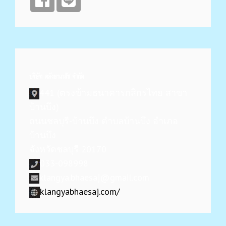
บริษัท คลังยาเภสัช จำกัด
441 (ตรงข้ามธนาคารกสิกรไทย สาขา
บ้านบึง)
ถนนชลบุรี-บ้านบึง ตำบลบ้านบึง อำเภอ
บ้านบึง
จังหวัดชลบุรี 20170
033-098998
klangya.bhaesaj@gmail.com
klangyabhaesaj.com/