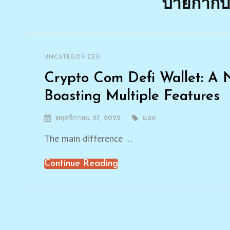
ป้ายกำกับ
By
แอล
CATEGORIES
UNCATEGORIZED
Leave
a
Crypto Com Defi Wallet: A N
comment
on
Boasting Multiple Features
Crypto
Com
Posted
พฤศจิกายน 27, 2022
By
แอล
Defi
On
Wallet:
The main difference …
A
Non-
Continue Reading
Crypto
custodial
Crypto
Com
Wallet
Defi
Boasting
Wallet:
Multiple
Features
A