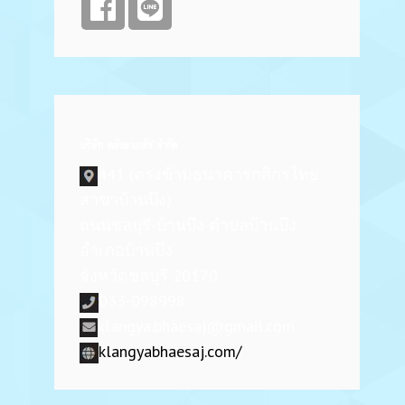
บริษัท คลังยาเภสัช จำกัด
441 (ตรงข้ามธนาคารกสิกรไทย
สาขาบ้านบึง)
ถนนชลบุรี-บ้านบึง ตำบลบ้านบึง
อำเภอบ้านบึง
จังหวัดชลบุรี 20170
033-098998
klangya.bhaesaj@gmail.com
klangyabhaesaj.com/