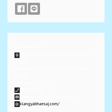
บริษัท คลังยาเภสัช จำกัด
441 (ตรงข้ามธนาคารกสิกรไทย สาขา
บ้านบึง)
ถนนชลบุรี-บ้านบึง ตำบลบ้านบึง อำเภอ
บ้านบึง
จังหวัดชลบุรี 20170
033-098998
klangya.bhaesaj@gmail.com
klangyabhaesaj.com/