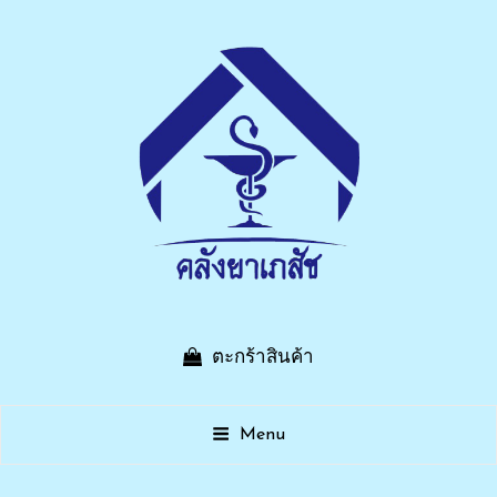
บริษัท คลังยาเภสัช จำกัด
ตะกร้าสินค้า
เรื่องยา ไว้ใจเรา คลังยาเภสัช บ้านบึงชลบุรี
Menu