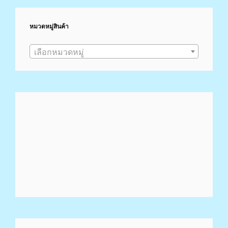
Token
Price,
หมวดหมู่สินค้า
Marketcap,
Charts
เลือกหมวดหมู่
And
Fundamentals
Info