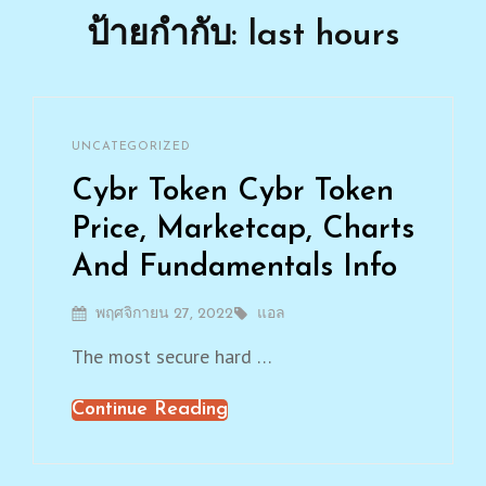
ป้ายกำกับ: last hours
By
แอล
CATEGORIES
UNCATEGORIZED
Leave
a
Cybr Token Cybr Token
comment
on
Price, Marketcap, Charts
Cybr
And Fundamentals Info
Token
Cybr
Token
Posted
พฤศจิกายน 27, 2022
By
แอล
Price,
On
The most secure hard …
Marketcap,
Charts
And
Continue Reading
Cybr
Fundamentals
Token
Info
Cybr