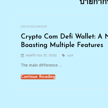
ป้ายกำก
By
แอล
CATEGORIES
UNCATEGORIZED
Leave
a
Crypto Com Defi Wallet: A N
comment
on
Boasting Multiple Features
Crypto
Com
Posted
พฤศจิกายน 27, 2022
By
แอล
Defi
On
Wallet:
The main difference …
A
Non-
Continue Reading
Crypto
custodial
Crypto
Com
Wallet
Defi
Boasting
Wallet:
Multiple
Features
A