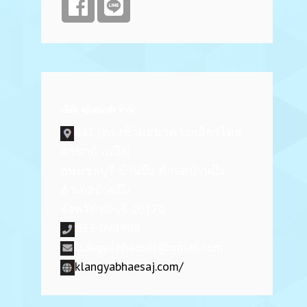
บริษัท คลังยาเภสัช จำกัด
441 (ตรงข้ามธนาคารกสิกรไทย
สาขาบ้านบึง)
ถนนชลบุรี-บ้านบึง ตำบลบ้านบึง
อำเภอบ้านบึง
จังหวัดชลบุรี 20170
033-098998
klangya.bhaesaj@gmail.com
klangyabhaesaj.com/